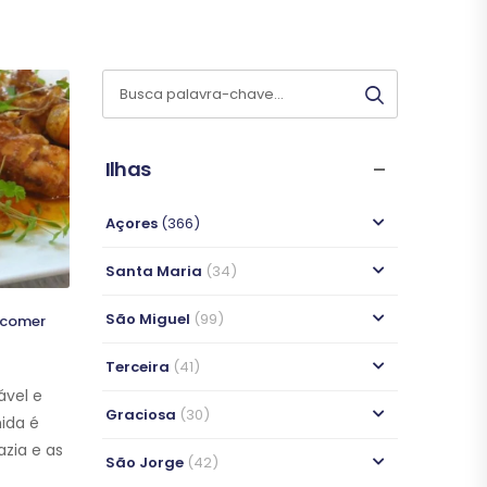
O QUE COMER
O QUE COMER
O QUE COMER
O QUE COMER
Ilhas
Açores
(366)
Santa Maria
(34)
São Miguel
(99)
 comer
Terceira
(41)
vel e
Graciosa
(30)
ida é
azia e as
São Jorge
(42)