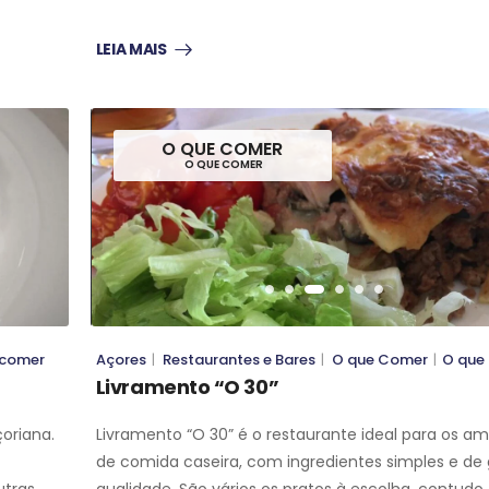
LEIA MAIS
O QUE COMER
O QUE COMER
O QUE COMER
O QUE COMER
 comer
Açores
|
Restaurantes e Bares
|
O que Comer
|
O que
Livramento “O 30”
oriana.
Livramento “O 30” é o restaurante ideal para os a
de comida caseira, com ingredientes simples e de
utras
qualidade. São vários os pratos à escolha, contudo,