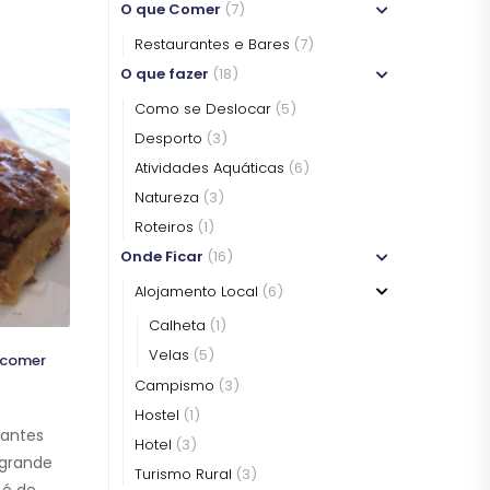
O que Comer
(7)
Restaurantes e Bares
(7)
O que fazer
(18)
Como se Deslocar
(5)
Desporto
(3)
O QUE COMER
O QUE COMER
O QUE COMER
O QUE COMER
Atividades Aquáticas
(6)
Natureza
(3)
Roteiros
(1)
Onde Ficar
(16)
Alojamento Local
(6)
Calheta
(1)
Velas
(5)
 comer
Campismo
(3)
Hostel
(1)
mantes
Hotel
(3)
 grande
Turismo Rural
(3)
 é de