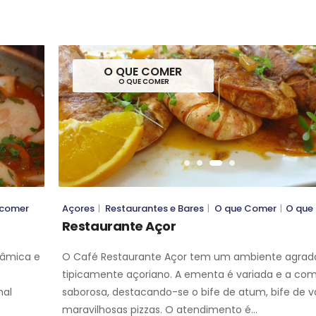
O QUE COMER
O QUE COMER
O QUE COMER
O QUE COMER
 comer
Açores
|
Restaurantes e Bares
|
O que Comer
|
O que
Restaurante Açor
râmica e
O Café Restaurante Açor tem um ambiente agradá
tipicamente açoriano. A ementa é variada e a com
nal
saborosa, destacando-se o bife de atum, bife de v
maravilhosas pizzas. O atendimento é…