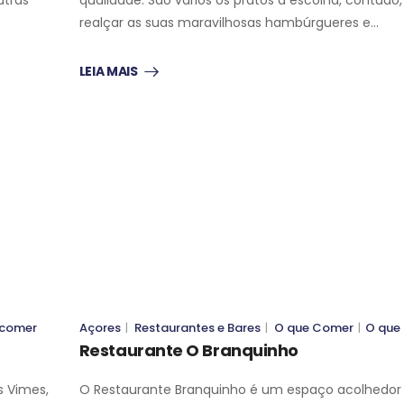
realçar as suas maravilhosas hambúrgueres e…
LEIA MAIS
O QUE COMER
O QUE COMER
O QUE COMER
O QUE COMER
 comer
Açores
|
Restaurantes e Bares
|
O que Comer
|
O que
Restaurante O Branquinho
s Vimes,
O Restaurante Branquinho é um espaço acolhedo