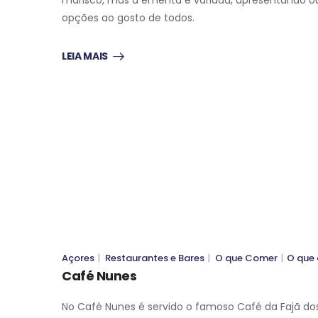
opções ao gosto de todos.
LEIA MAIS
O QUE COMER
O QUE COMER
O QUE COMER
O QUE COMER
Açores
|
Restaurantes e Bares
|
O que Comer
|
O que
Café Nunes
No Café Nunes é servido o famoso Café da Fajã do