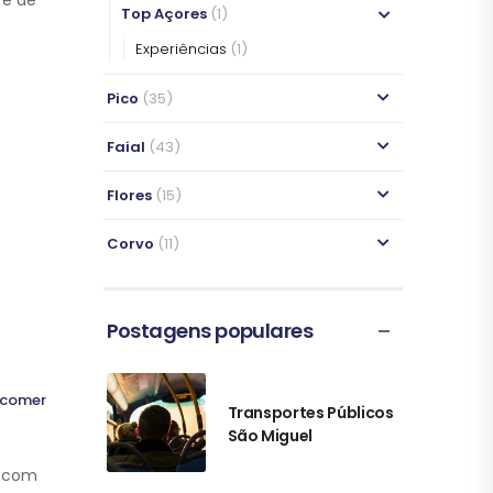
Top Açores
(1)
Experiências
(1)
Pico
(35)
Faial
(43)
O QUE COMER
O QUE COMER
Flores
(15)
O QUE COMER
O QUE COMER
Corvo
(11)
Postagens populares
 comer
Transportes Públicos
São Miguel
r com