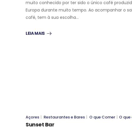
muito conhecido por ter sido o único café produzi
Europa durante muito tempo. Ao acompanhar o sa
café, tem à sua escolha…
LEIA MAIS
O QUE COMER
O QUE COMER
Açores
|
Restaurantes e Bares
|
O que Comer
|
O que
Sunset Bar