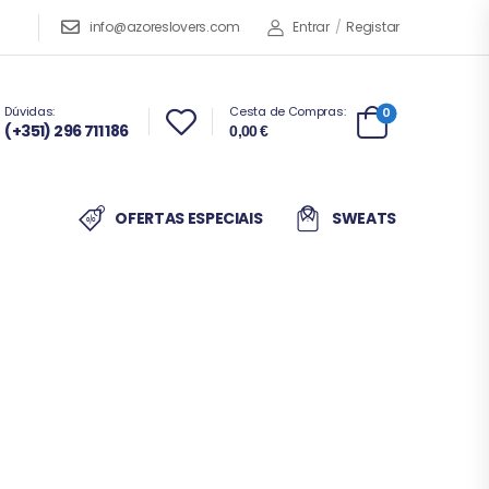
info@azoreslovers.com
Entrar
/
Registar
Dúvidas:
Cesta de Compras:
0
(+351) 296 711 186
0,00
€
OFERTAS ESPECIAIS
SWEATS
S
es