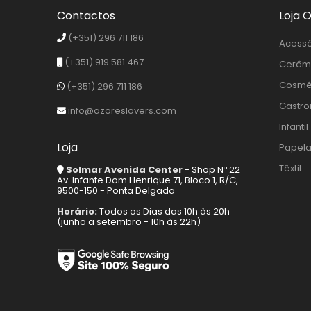
Contactos
Loja O
(+351) 296 711 186
Acessó
(+351) 919 581 467
Cerâm
Cosmét
(+351) 296 711 186
Gastro
info@azoreslovers.com
Infantil
Loja
Papela
Têxtil
Solmar Avenida Center
- Shop Nº 22
Av. Infante Dom Henrique 71, Bloco 1, R/C,
9500-150 - Ponta Delgada
Horário:
Todos os Dias das 10h às 20h
(junho a setembro - 10h às 22h)