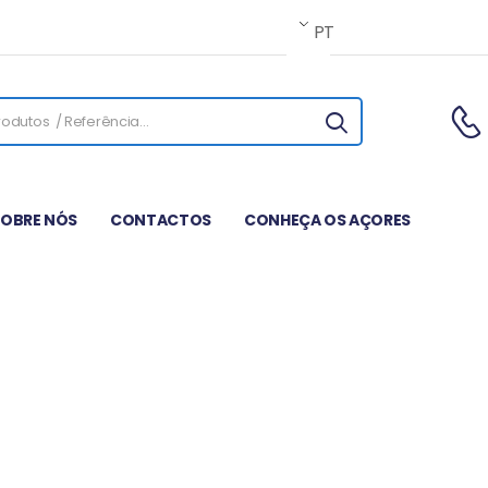
PT
SOBRE NÓS
CONTACTOS
CONHEÇA OS AÇORES
RESTAURANTES E BARE
Artigos
São Jorge
O que Comer
Restaurantes e Bar