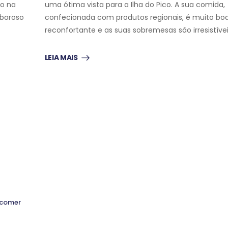
do na
uma ótima vista para a Ilha do Pico. A sua comida,
boroso
confecionada com produtos regionais, é muito bo
reconfortante e as suas sobremesas são irresistívei
LEIA MAIS
O QUE COMER
O QUE COMER
 comer