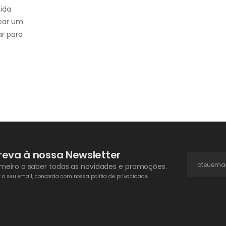
ida
rear um
r para
reva à nossa Newsletter
rimeiro a saber todas as novidades e promoções.
o seu email, concorda com nossa politia de privacidade.