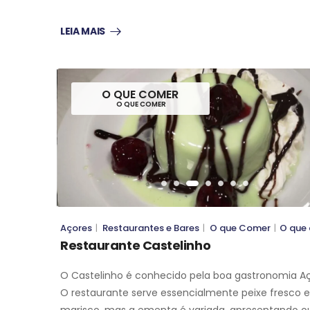
LEIA MAIS
O QUE COMER
O QUE COMER
O QUE COMER
O QUE COMER
Açores
|
Restaurantes e Bares
|
O que Comer
|
O que
Restaurante Castelinho
O Castelinho é conhecido pela boa gastronomia Aç
O restaurante serve essencialmente peixe fresco e
marisco, mas a ementa é variada, apresentando o