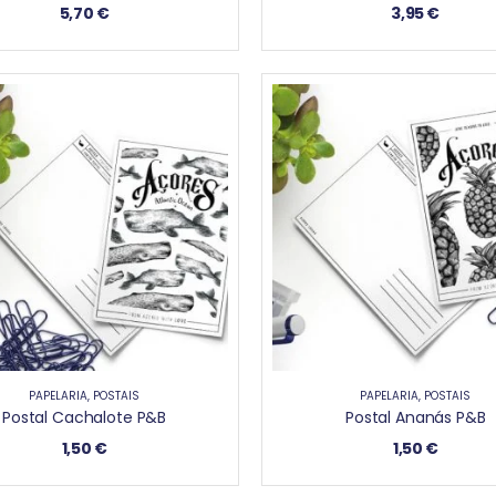
5,70
€
3,95
€
PAPELARIA
,
POSTAIS
PAPELARIA
,
POSTAIS
Postal Cachalote P&B
Postal Ananás P&B
1,50
€
1,50
€