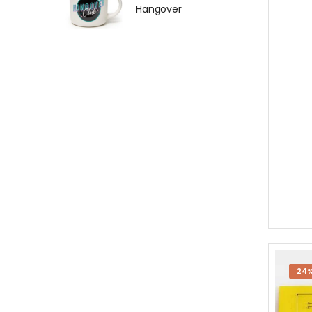
Hangover
24%