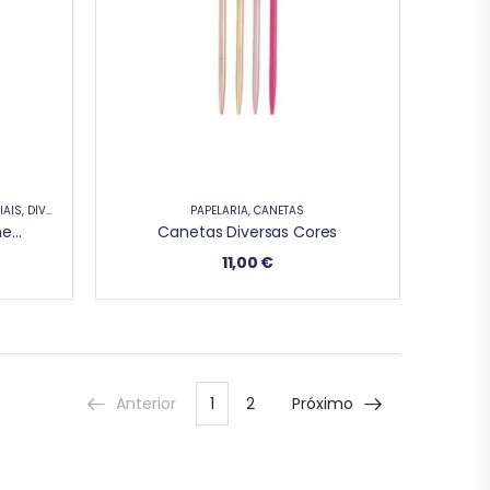
IAIS
,
DIVERSOS
PAPELARIA
,
CANETAS
Arquivo “Happiness Is Homemade”
Canetas Diversas Cores
11,00
€
Anterior
1
2
Próximo