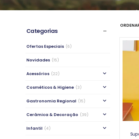
ORDENAR
Categorias
Ofertas Especiais
(6)
Novidades
(15)
Acessórios
(22)
Cosméticos & Higiene
(3)
Gastronomia Regional
(15)
Cerâmica & Decoração
(39)
Infantil
(4)