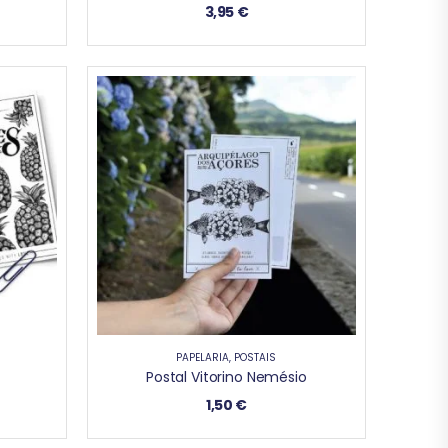
3,95
€
PAPELARIA
,
POSTAIS
Postal Vitorino Nemésio
1,50
€