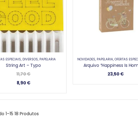
AS ESPECIAIS
,
DIVERSOS
,
PAPELARIA
NOVIDADES
,
PAPELARIA
,
OFERTAS ESPEC
String Art – Typo
11,70
€
23,50
€
8,90
€
do
1–15 18
Produtos