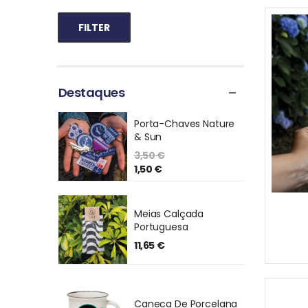
FILTER
Destaques
Porta-Chaves Nature
& Sun
3,50
€
1,50
€
Meias Calçada
Portuguesa
11,65
€
Caneca De Porcelana