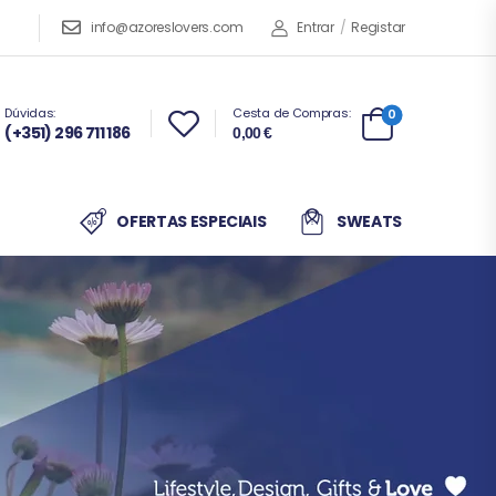
info@azoreslovers.com
Entrar
/
Registar
Dúvidas:
Cesta de Compras:
0
(+351) 296 711 186
0,00
€
OFERTAS ESPECIAIS
SWEATS