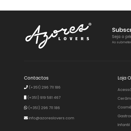
Subsc
Seja o p
Ao submeter 
Contactos
Loja O
(+351) 296 711 186
Acessó
(+351) 919 581 467
Cerâm
Cosmét
(+351) 296 711 186
Gastro
info@azoreslovers.com
Infantil