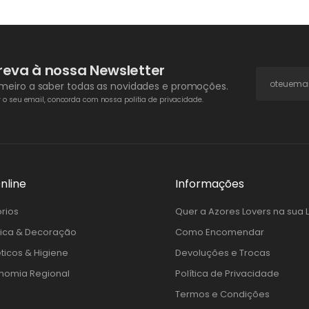
reva à nossa Newsletter
rimeiro a saber todas as novidades e promoções.
o seu email, concorda com nossa politia de privacidade.
nline
Informações
rios
Quer a Azores Lovers na sua 
ica & Decoração
Como Encomendar
icos & Higiene
Devoluções e Trocas
nomia Regional
Política de Privacidade
Termos e Condições