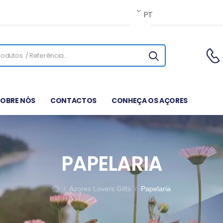
PT
SOBRE NÓS
CONTACTOS
CONHEÇA OS AÇORES
PAPELARIA
Azores Lovers Gifts
Papelaria
/
/