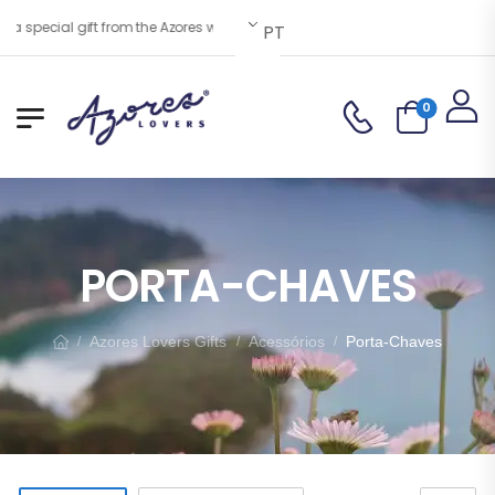
a special gift from the Azores with you!
PT
0
PORTA-CHAVES
Azores Lovers Gifts
Acessórios
Porta-Chaves
/
/
/