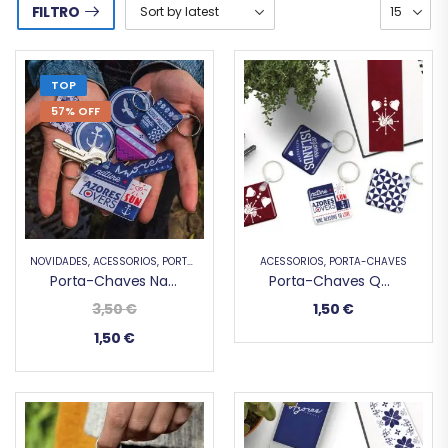
FILTRO
TOP
57% OFF
NOVIDADES
,
ACESSÓRIOS
,
PORTA-CHAVES
,
OFERTAS ESPECIAIS
ACESSÓRIOS
,
PORTA-CHAVES
Porta-Chaves Nature & Sun
Porta-Chaves Quadrado
3,50
€
1,50
€
1,50
€