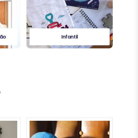
Papelaria
O