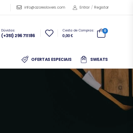
info@azoreslovers.com
Entrar
/
Registar
Dúvidas:
Cesta de Compras:
0
(+351) 296 711 186
0,00
€
OFERTAS ESPECIAIS
SWEATS