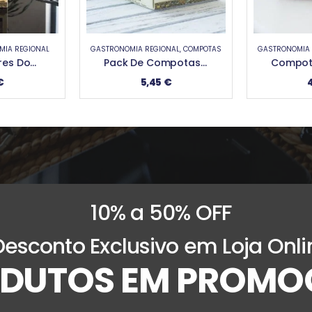
NAL
,
COMPOTAS
GASTRONOMIA REGIONAL
,
COMPOTAS
CERÂMICA & 
Pack De Compotas Dos Açores (50g)
Compotas Dos Açores (250g)
€
4,40
€
10% a 50% OFF
Desconto Exclusivo em Loja Onli
DUTOS EM PROM