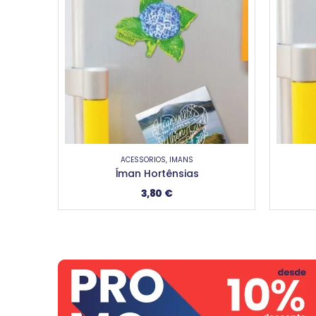
ACESSÓRIOS
,
ÍMANS
Íman Ananás
Í
3,80
€