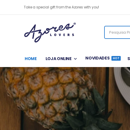
Take a special gift from the Azores with you!
NOVIDADES
HOME
LOJA ONLINE
HOT