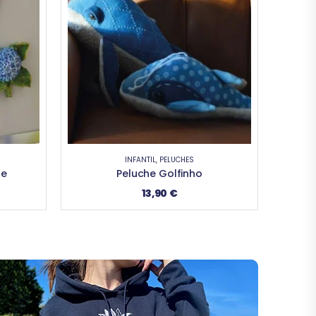
MEIAS
,
NOVIDADES
,
TÊXTIL
Meias Vacas
11,65
€