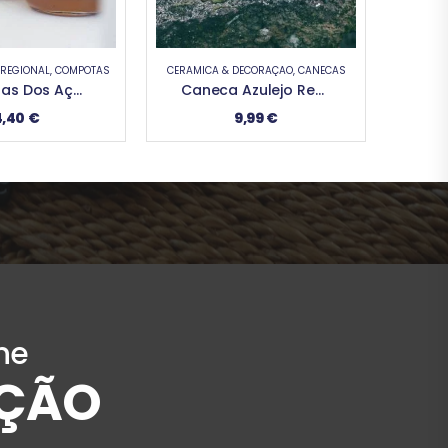
DECORAÇÃO
,
CANECAS
CERÂMICA & DECORAÇÃO
,
CANECAS
GASTR
Caneca Azulejo Regional
Caneca São Miguel
Ch
9,99
€
10,99
€
ne
OÇÃO