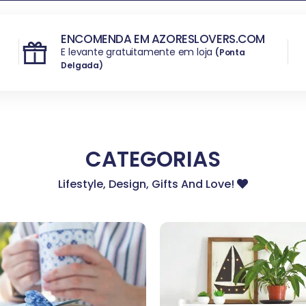
ENCOMENDA EM AZORESLOVERS.COM
E levante gratuitamente em loja
(Ponta
Delgada)
Produtos dos Açores, Produtos Regionais dos Açores, Presentes açores, Gifts Açores, Azores Lovers, Lembrança dos Açores
CATEGORIAS
Lifestyle, Design, Gifts And Love!