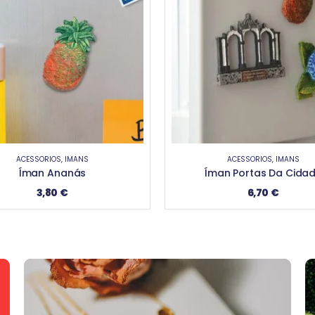
ACESSÓRIOS
,
ÍMANS
INFANTIL
,
PELUCHES
man Portas Da Cidade
Peluche Golfinho
6,70
€
13,90
€