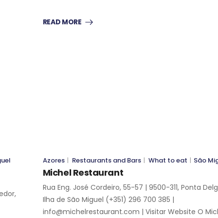
READ MORE
WHAT TO EAT
WHAT TO EAT
SÃO MIGUEL
SÃO MIGUEL
guel
Azores
|
Restaurants and Bars
|
What to eat
|
São Mi
Michel Restaurant
Rua Eng. José Cordeiro, 55-57 | 9500-311, Ponta Del
edor,
Ilha de São Miguel (+351) 296 700 385 |
info@michelrestaurant.com | Visitar Website O Mic