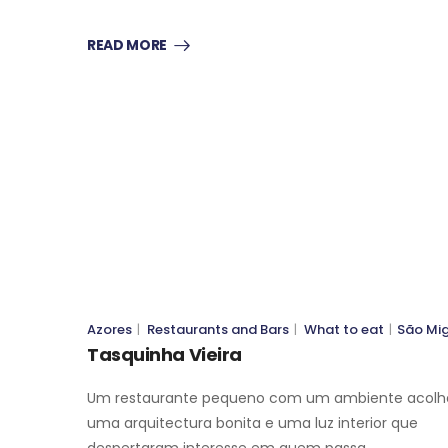
READ MORE
WHAT TO EAT
WHAT TO EAT
SÃO MIGUEL
SÃO MIGUEL
Azores
|
Restaurants and Bars
|
What to eat
|
São Mi
Tasquinha Vieira
Um restaurante pequeno com um ambiente acolh
uma arquitectura bonita e uma luz interior que
despertaram interesse em quem passa.