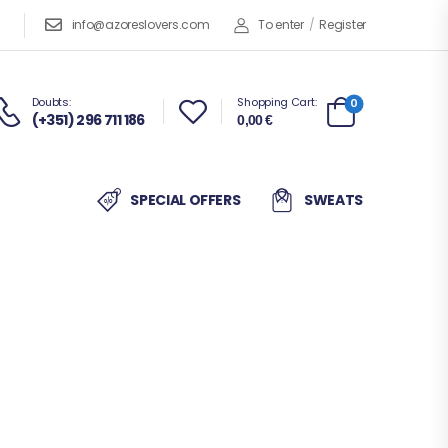
info@azoreslovers.com
To enter
/
Register
Doubts:
Shopping Cart:
0
(+351) 296 711 186
0,00
€
SPECIAL OFFERS
SWEATS