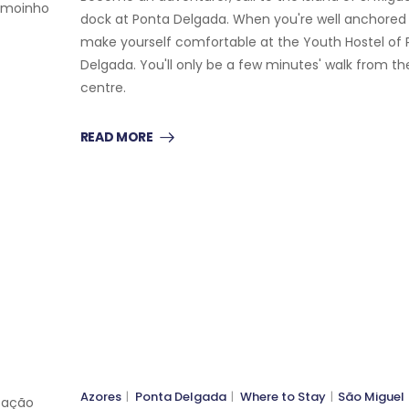
o moinho
dock at Ponta Delgada. When you're well anchored
make yourself comfortable at the Youth Hostel of 
Delgada. You'll only be a few minutes' walk from t
centre.
READ MORE
RIBEIRA GRANDE
SÃO MIGUEL
WHERE TO STAY
SÃO MIGUEL
Azores
|
Ponta Delgada
|
Where to Stay
|
São Miguel
zação