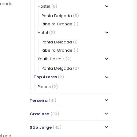
corado
Hostel
(6)
Ponta Delgada
(5)
Ribeira Grande
(1)
Hotel
(2)
Ponta Delgada
(1)
WHERE TO STAY
SÃO MIGUEL
Ribeira Grande
(1)
WHERE TO STAY
Youth Hostels
(2)
SÃO MIGUEL
Ponta Delgada
(2)
Top Azores
(2)
Places
(2)
Terceira
(41)
Graciosa
(30)
São Jorge
(42)
el and