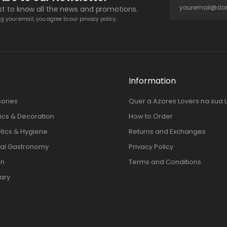
rst to know all the news and promotions.
g your email, you agree to our privacy policy.
Information
ories
Quer a Azores Lovers na sua 
cs & Decoration
How to Order
ics & Hygiene
Returns and Exchanges
al Gastronomy
Privacy Policy
en
Terms and Conditions
nary