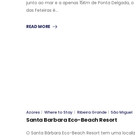
junto ao mar e a apenas 15Km de Ponta Delgada, 
das Feteiras é…
READ MORE
RIBEIRA GRANDE
SÃO MIGUEL
WHERE TO STAY
SÃO MIGUEL
Azores
|
Where to Stay
|
Ribeira Grande
|
São Miguel
Santa Barbara Eco-Beach Resort
O Santa Bárbara Eco-Beach Resort tem uma locali