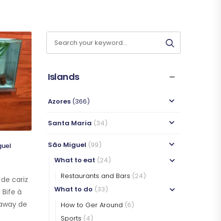
WHAT TO EAT
WHAT TO EAT
SÃO MIGUEL
SÃO MIGUEL
Islands
Azores
(366)
Santa Maria
(34)
São Miguel
(99)
guel
What to eat
(24)
Restaurants and Bars
(24)
de cariz
What to do
(33)
 Bife à
-away de
How to Ger Around
(6)
Sports
(4)