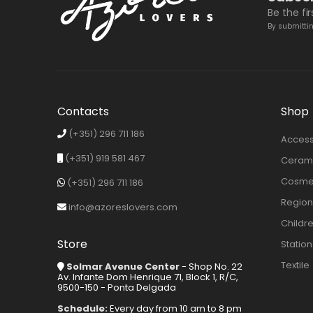
Be the fi
By submittin
Contacts
Shop
(+351) 296 711 186
Access
(+351) 919 581 467
Cerami
Cosmet
(+351) 296 711 186
Region
info@azoreslovers.com
Childr
Store
Statio
Textile
Solmar Avenue Center
- Shop No. 22
Av. Infante Dom Henrique 71, Block 1, R/C,
9500-150 - Ponta Delgada
Schedule:
Every day from 10 am to 8 pm