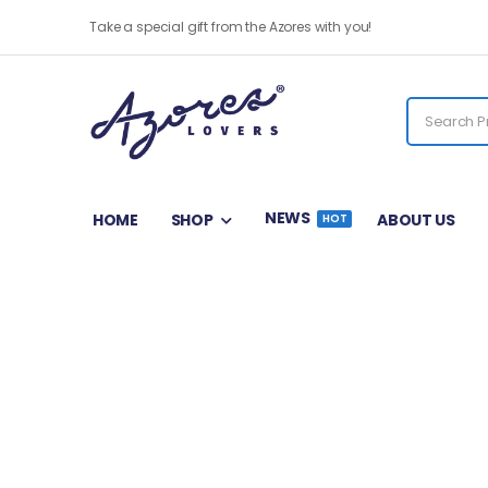
Take a special gift from the Azores with you!
NEWS
HOME
SHOP
ABOUT US
HOT