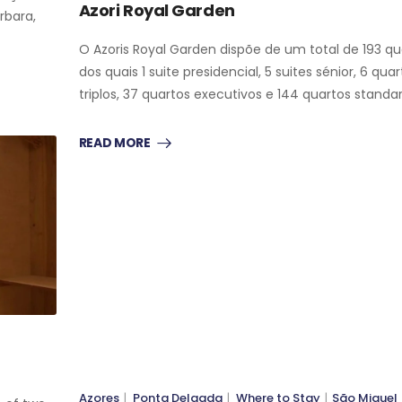
Azori Royal Garden
rbara,
O Azoris Royal Garden dispõe de um total de 193 qu
dos quais 1 suite presidencial, 5 suites sénior, 6 qua
triplos, 37 quartos executivos e 144 quartos standar
READ MORE
WHERE TO STAY
SÃO MIGUEL
WHERE TO STAY
SÃO MIGUEL
Azores
|
Ponta Delgada
|
Where to Stay
|
São Miguel