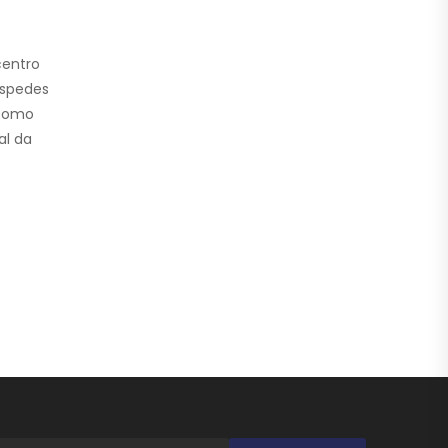
centro
óspedes
 como
al da