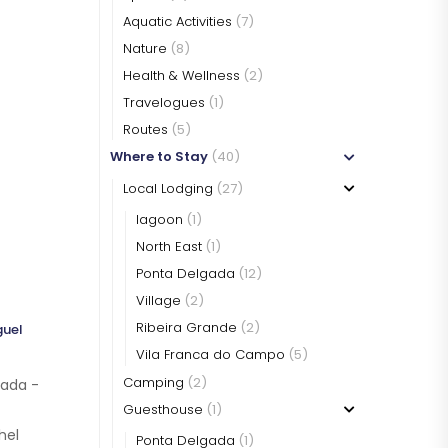
Aquatic Activities
(7)
Nature
(8)
Health & Wellness
(2)
Travelogues
(1)
Routes
(5)
WHAT TO EAT
WHAT TO EAT
SÃO MIGUEL
SÃO MIGUEL
Where to Stay
(40)
Local Lodging
(27)
lagoon
(1)
North East
(1)
Ponta Delgada
(12)
Village
(2)
Ribeira Grande
(2)
guel
Vila Franca do Campo
(5)
Camping
(2)
gada -
Guesthouse
(1)
hel
Ponta Delgada
(1)