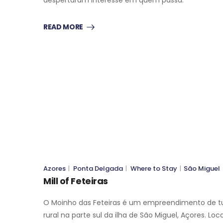
READ MORE
WHERE TO STAY
SÃO MIGUEL
WHERE TO STAY
SÃO MIGUEL
Azores
|
Ponta Delgada
|
Where to Stay
|
São Miguel
Mill of Feteiras
O Moinho das Feteiras é um empreendimento de t
rural na parte sul da ilha de São Miguel, Açores. Loc