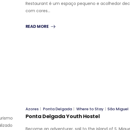
Restaurant é um espaço pequeno e acolhedor de
com cores…
READ MORE
WHERE TO STAY
SÃO MIGUEL
WHERE TO STAY
SÃO MIGUEL
Azores
|
Ponta Delgada
|
Where to Stay
|
São Miguel
Ponta Delgada Youth Hostel
urismo
alizado
Become an adventurer, sail to the island of S. Migu