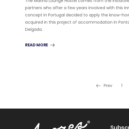
The Marina Lounge Hostel comes from the initiativ
partners who after a few years involved with this i
concept in Portugal decided to apply the know-ho
acquired in this project of accommodation in Pont
Delgada.
READ MORE
Prev
1
Subscr