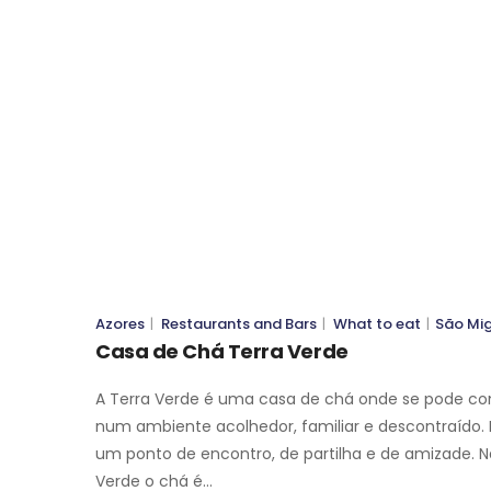
WHAT TO EAT
WHAT TO EAT
SÃO MIGUEL
SÃO MIGUEL
Azores
|
Restaurants and Bars
|
What to eat
|
São Mi
Casa de Chá Terra Verde
A Terra Verde é uma casa de chá onde se pode co
num ambiente acolhedor, familiar e descontraído. 
um ponto de encontro, de partilha e de amizade. N
Verde o chá é…