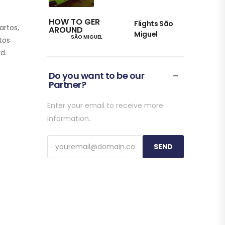
HOW TO GER
Flights São
artos,
AROUND
Miguel
SÃO MIGUEL
rtos
d.
Do you want to be our
Partner?
WHERE TO STAY
SÃO MIGUEL
Enter your email to receive more
information.
WHERE TO STAY
SÃO MIGUEL
SEND