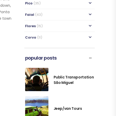
Pico
(35)
 down,
Ponta
Faial
(43)
he town
Flores
(15)
Corvo
(11)
RIBEIRA GRANDE
SÃO MIGUEL
popular posts
WHERE TO STAY
SÃO MIGUEL
Public Transportation
São Miguel
Jeep/van Tours