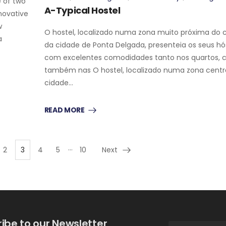
e of two
A-Typical Hostel
nnovative
w
O hostel, localizado numa zona muito próxima do 
a
da cidade de Ponta Delgada, presenteia os seus h
com excelentes comodidades tanto nos quartos,
também nas O hostel, localizado numa zona centr
cidade…
READ MORE
…
2
3
4
5
10
Next
ibe to our Newsletter