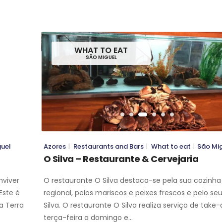
WHAT TO EAT
WHAT TO EAT
SÃO MIGUEL
SÃO MIGUEL
guel
Azores
|
Restaurants and Bars
|
What to eat
|
São Mi
O Silva – Restaurante & Cervejaria
nviver
O restaurante O Silva destaca-se pela sua cozinha 
Este é
regional, pelos mariscos e peixes frescos e pelo seu
a Terra
Silva. O restaurante O Silva realiza serviço de take
terça-feira a domingo e…