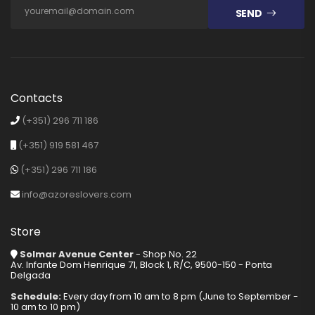
SEND
Contacts
(+351) 296 711 186
(+351) 919 581 467
(+351) 296 711 186
info@azoreslovers.com
Store
Solmar Avenue Center
- Shop No. 22
Av. Infante Dom Henrique 71, Block 1, R/C, 9500-150 - Ponta
Delgada
Schedule:
Every day from 10 am to 8 pm (June to September -
10 am to 10 pm)