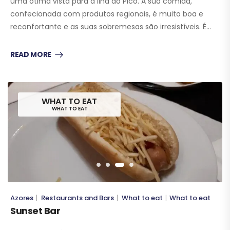
uma ótima vista para a Ilha do Pico. A sua comida,
confecionada com produtos regionais, é muito boa e
reconfortante e as suas sobremesas são irresistíveis. É…
READ MORE
WHAT TO EAT
WHAT TO EAT
Azores
Restaurants and Bars
What to eat
What to eat
|
|
|
Sunset Bar