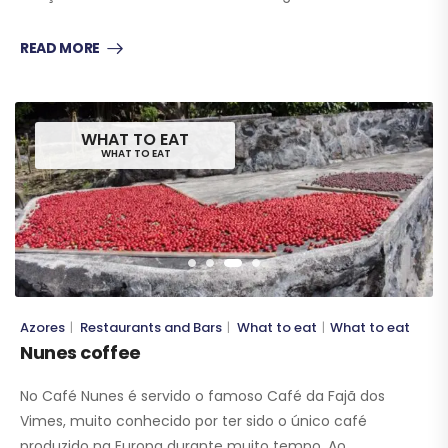
READ MORE
WHAT TO EAT
WHAT TO EAT
Azores
Restaurants and Bars
What to eat
What to eat
|
|
|
Nunes coffee
No Café Nunes é servido o famoso Café da Fajã dos
Vimes, muito conhecido por ter sido o único café
produzido na Europa durante muito tempo. Ao