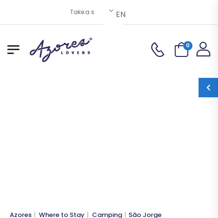
Take a special gift from the Azores with you!
EN
0
CAMPING
Blog
São Jorge
Where to Stay
Camping
Azores
Where to Stay
Camping
São Jorge
|
|
|