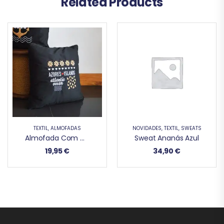
Related Products
TÊXTIL
,
ALMOFADAS
NOVIDADES
,
TÊXTIL
,
SWEATS
Almofada Com Cortiça Azores Islands
Sweat Ananás Azul
19,95
€
34,90
€